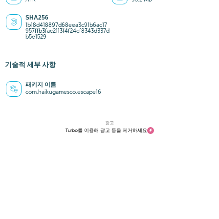
SHA256
1b18d418897d68eea3c91b6ac17
957ffb3fac2113f4f24cf8343d337d
b5e1529
기술적 세부 사항
패키지 이름
com.haikugamesco.escape16
광고
Turbo를 이용해 광고 등을 제거하세요