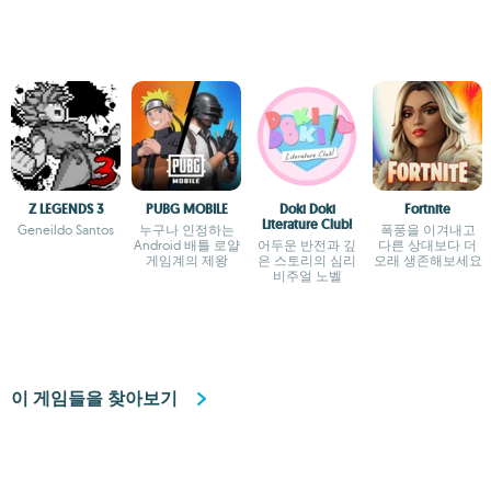
Z LEGENDS 3
PUBG MOBILE
Doki Doki
Fortnite
Literature Club!
Geneildo Santos
누구나 인정하는
폭풍을 이겨내고
Android 배틀 로얄
어두운 반전과 깊
다른 상대보다 더
게임계의 제왕
은 스토리의 심리
오래 생존해보세요
비주얼 노벨
이 게임들을 찾아보기