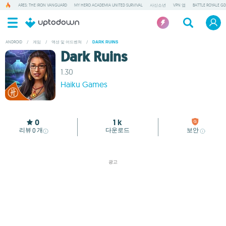
ARES: THE IRON VANGUARD
MY HERO ACADEMIA UNITED SURVIVAL
사신소년
VPN 앱
BATTLE ROYALE GD
ANDROID
/
게임
/
액션 및 어드벤쳐
/
DARK RUINS
Dark Ruins
1.30
Haiku Games
0
1 k
리뷰
개
다운로드
보안
0
광고